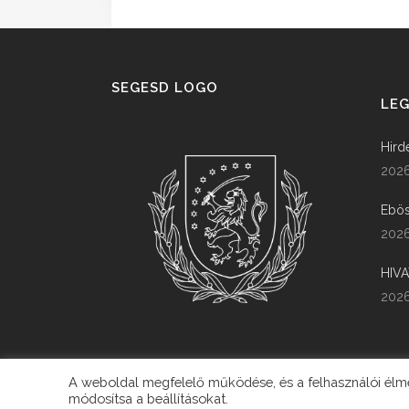
SEGESD LOGO
LEG
Hird
2026
Ebös
2026
HIV
2026
A weboldal megfelelő működése, és a felhasználói élmén
módosítsa a beállításokat.