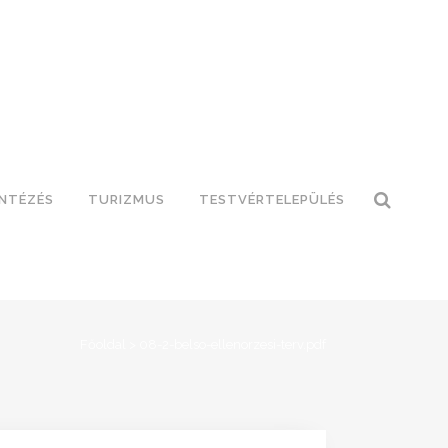
INTÉZÉS
TURIZMUS
TESTVÉRTELEPÜLÉS
Főoldal
>
08-2-belso-ellenorzesi-terv.pdf