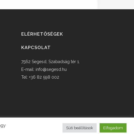
ELÉRHETŐSÉGEK
KAPCSOLAT
7562 Segesd, Szabadság tér 1.
E-mail:
info@segesd.hu
Tel: +36 82 598 002
agy
Süti beállítások
Elfogadom