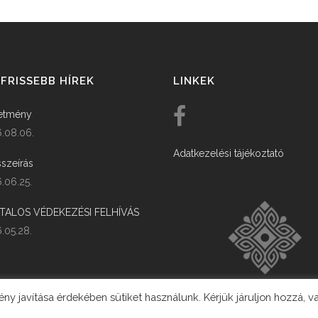
FRISSEBB HÍREK
LINKEK
etmény
.08.06.
Adatkezelési tájékoztató
szeírás
.06.25.
ATALOS VÉDEKEZÉSI FELHÍVÁS
.05.28.
y javítása érdekében sütiket használunk. Kérjük járuljon hozzá, v