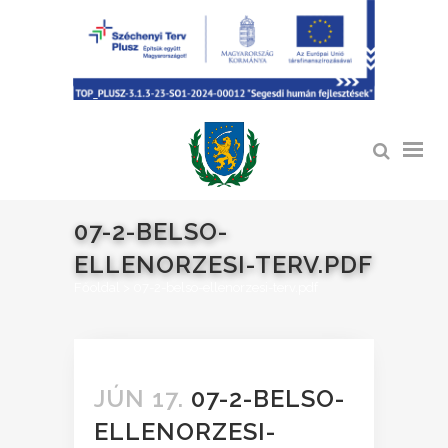
07-2-BELSO-
ELLENORZESI-TERV.PDF
Főoldal
>
07-2-belso-ellenorzesi-terv.pdf
JÚN 17.
07-2-BELSO-
ELLENORZESI-