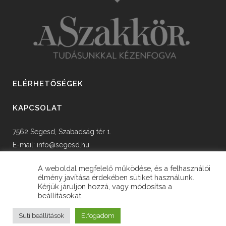
ELÉRHETŐSÉGEK
KAPCSOLAT
7562 Segesd, Szabadság tér 1.
E-mail:
info@segesd.hu
Tel: +36 82 598 002
A weboldal megfelelő működése, és a felhasználói
élmény javítása érdekében sütiket használunk.
Kérjük járuljon hozzá, vagy módosítsa a
beállításokat.
© Copyright Segesd Község Önkormányzata
Süti beállítások
Elfogadom