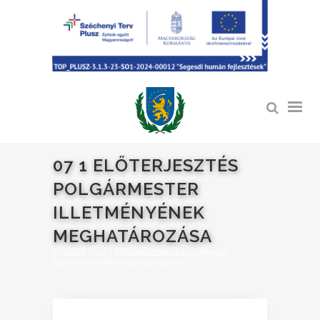
07 1 ELŐTERJESZTÉS
POLGÁRMESTER
ILLETMÉNYÉNEK
MEGHATÁROZÁSA
Főoldal
>
07 1 Előterjesztés polgármester
illetményének meghatározása