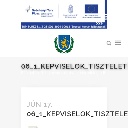
06_1_KEPVISELOK_TISZTELET
Főoldal
>
06_1_kepviselok_tiszteletdij_eloterj.pdf
JÚN 17.
06_1_KEPVISELOK_TISZTELE