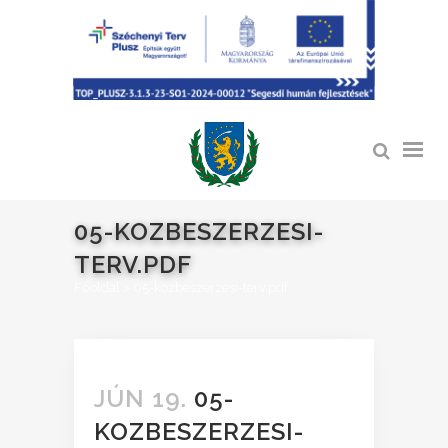
05-KOZBESZERZESI-
TERV.PDF
Főoldal
>
05-kozbeszerzesi-terv.pdf
JÚN 19.
05-
KOZBESZERZESI-