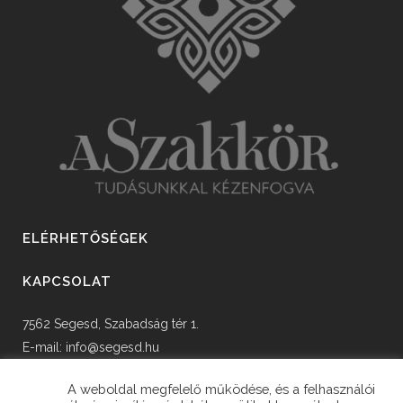
ELÉRHETŐSÉGEK
KAPCSOLAT
7562 Segesd, Szabadság tér 1.
E-mail:
info@segesd.hu
Tel: +36 82 598 002
A weboldal megfelelő működése, és a felhasználói