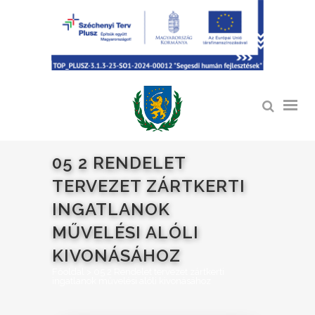
05 2 RENDELET
TERVEZET ZÁRTKERTI
INGATLANOK
MŰVELÉSI ALÓLI
KIVONÁSÁHOZ
Főoldal
>
05 2 Rendelet tervezet zártkerti
ingatlanok művelési alóli kivonásához