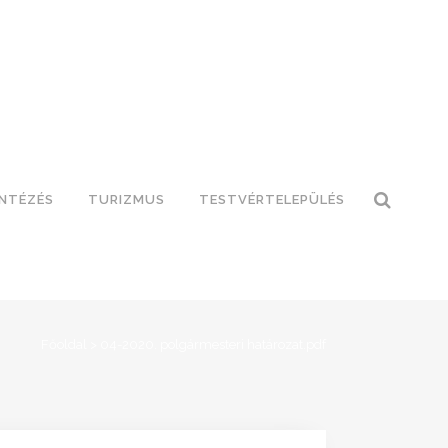
INTÉZÉS
TURIZMUS
TESTVÉRTELEPÜLÉS
Főoldal
>
04-2020. polgármesteri határozat.pdf