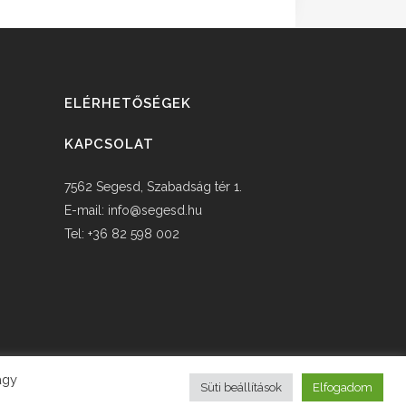
ELÉRHETŐSÉGEK
KAPCSOLAT
7562 Segesd, Szabadság tér 1.
E-mail:
info@segesd.hu
Tel: +36 82 598 002
agy
Süti beállítások
Elfogadom