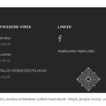
FRISSEBB HÍREK
LINKEK
etmény
.08.06.
Adatkezelési tájékoztató
szeírás
.06.25.
ATALOS VÉDEKEZÉSI FELHÍVÁS
.05.28.
y javítása érdekében sütiket használunk. Kérjük járuljon hozzá, v