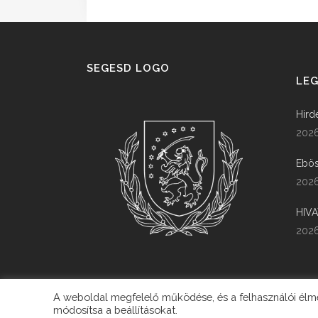
SEGESD LOGO
LEG
Hird
2026
Ebös
2026
HIV
2026
A weboldal megfelelő működése, és a felhasználói élmén
módosítsa a beállításokat.