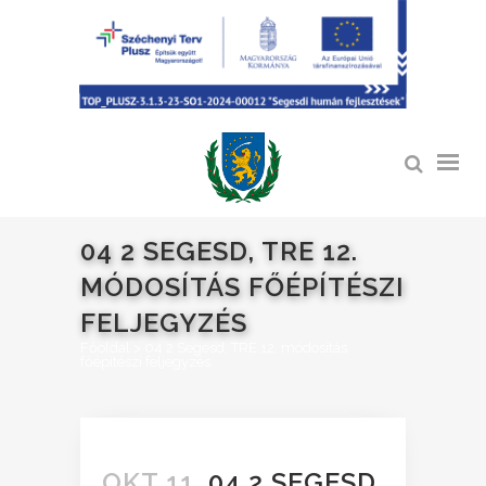
04 2 SEGESD, TRE 12.
MÓDOSÍTÁS FŐÉPÍTÉSZI
FELJEGYZÉS
Főoldal
>
04 2 Segesd, TRE 12. módosítás
főépítészi feljegyzés
OKT 11.
04 2 SEGESD,