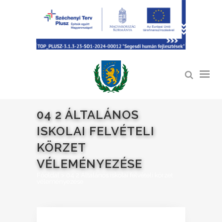
04 2 ÁLTALÁNOS
ISKOLAI FELVÉTELI
KÖRZET
VÉLEMÉNYEZÉSE
Főoldal
>
04 2 Általános iskolai felvételi körzet
véleményezése