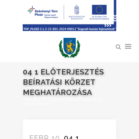
04 1 ELŐTERJESZTÉS
BEÍRATÁSI KÖRZET
MEGHATÁROZÁSA
Főoldal
>
04 1 Előterjesztés beíratási körzet
meghatározása
FEBR 10.
04 1