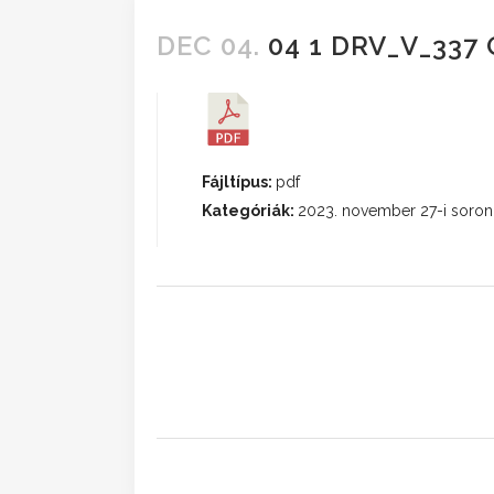
DEC 04.
04 1 DRV_V_337
Fájltípus:
pdf
Kategóriák:
2023. november 27-i soron 