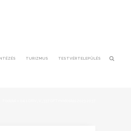
INTÉZÉS
TURIZMUS
TESTVÉRTELEPÜLÉS
Főoldal
>
04 1 DRV_V_337 GFT módosítás 2023 2037