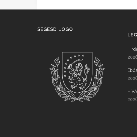
SEGESD LOGO
LEG
Hird
2026
Ebös
2026
HIV
2026