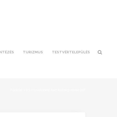
INTÉZÉS
TURIZMUS
TESTVÉRTELEPÜLÉS
Főoldal
>
03-muvelodesi-haz-koltsegvetese.pdf