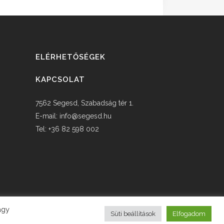
ELÉRHETŐSÉGEK
KAPCSOLAT
7562 Segesd, Szabadság tér 1.
E-mail:
info@segesd.hu
Tel: +36 82 598 002
agy
Süti beállítások
Elfogadom