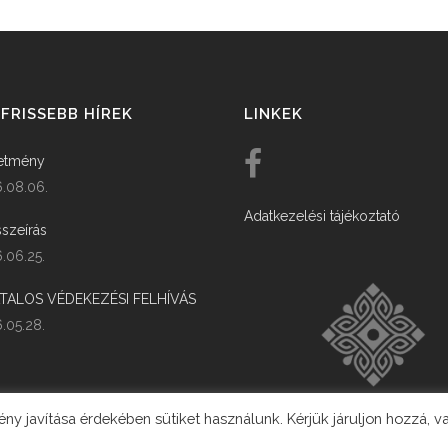
FRISSEBB HÍREK
LINKEK
etmény
.08.06.
Adatkezelési tájékoztató
szeírás
.06.25.
ATALOS VÉDEKEZÉSI FELHÍVÁS
.05.28.
y javítása érdekében sütiket használunk. Kérjük járuljon hozzá, v