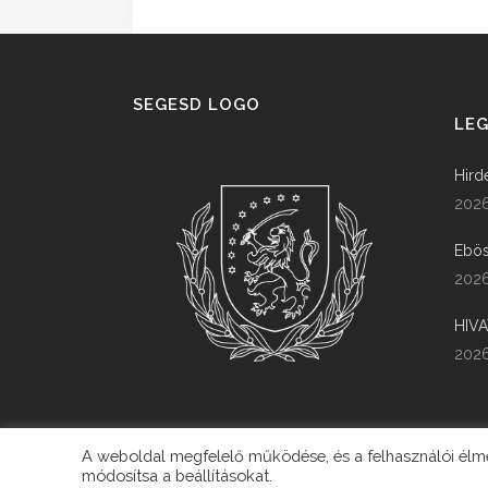
SEGESD LOGO
LEG
Hird
2026
Ebös
2026
HIV
2026
A weboldal megfelelő működése, és a felhasználói élmén
módosítsa a beállításokat.