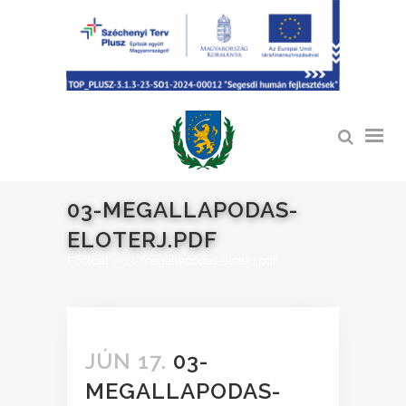
03-MEGALLAPODAS-
ELOTERJ.PDF
Főoldal
>
03-megallapodas-eloterj.pdf
JÚN 17.
03-
MEGALLAPODAS-