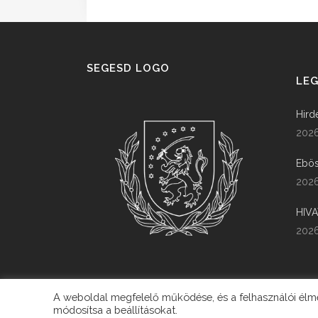
SEGESD LOGO
LEG
Hird
2026
Ebös
2026
HIV
2026
A weboldal megfelelő működése, és a felhasználói élmén
módosítsa a beállításokat.