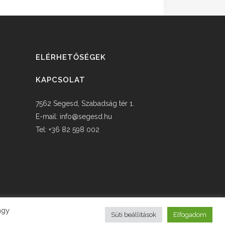
ELÉRHETŐSÉGEK
KAPCSOLAT
7562 Segesd, Szabadság tér 1.
E-mail:
info@segesd.hu
Tel: +36 82 598 002
agy
Süti beállítások
Elfogadom