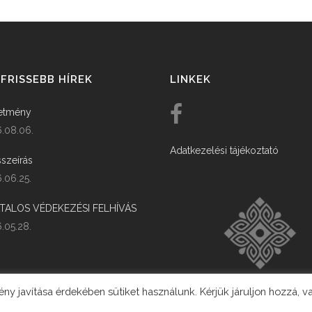
FRISSEBB HÍREK
LINKEK
etmény
.08.06.
Adatkezelési tájékoztató
szeírás
.06.25.
ATALOS VÉDEKEZÉSI FELHÍVÁS
.05.28.
y javítása érdekében sütiket használunk. Kérjük járuljon hozzá, v