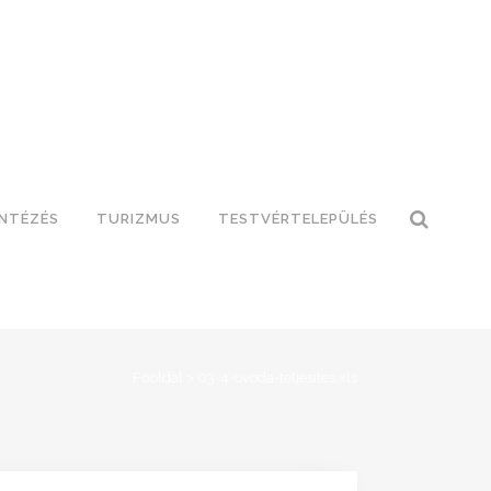
INTÉZÉS
TURIZMUS
TESTVÉRTELEPÜLÉS
Főoldal
>
03-4-ovoda-teljesites.xls