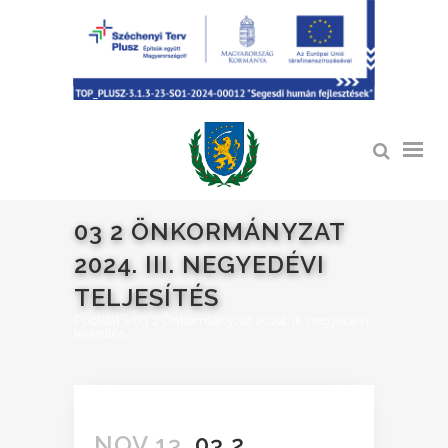
03 2 ÖNKORMÁNYZAT
2024. III. NEGYEDÉVI
TELJESÍTÉS
Főoldal
>
03 2 Önkormányzat 2024. III. negyedévi
teljesítés
NOV 13.
03 2