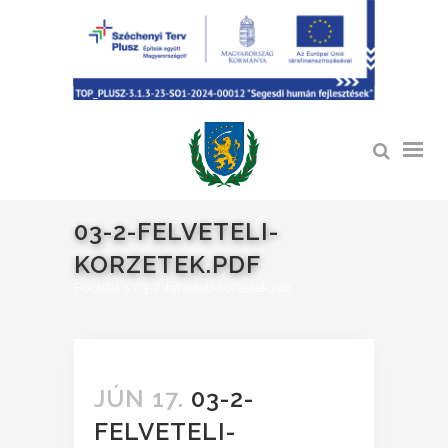
03-2-FELVETELI-
KORZETEK.PDF
Főoldal
>
03-2-felveteli-korzetek.pdf
JÚN 17.
03-2-
FELVETELI-