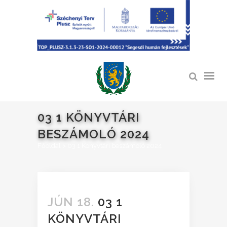
03 1 KÖNYVTÁRI
BESZÁMOLÓ 2024
Főoldal
>
03 1 Könyvtári beszámoló 2024
JÚN 18.
03 1
KÖNYVTÁRI