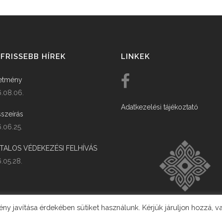
FRISSEBB HÍREK
LINKEK
etmény
.08.06.
Adatkezelési tájékoztató
szeírás
.06.25.
ATALOS VÉDEKEZÉSI FELHÍVÁS
.05.28.
y javítása érdekében sütiket használunk. Kérjük járuljon hozzá, v