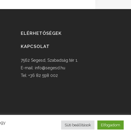
ELÉRHETŐSÉGEK
KAPCSOLAT
7562 Segesd, Szabadság tér 1.
E-mail:
info@segesd.hu
Tel: +36 82 598 002
agy
Süti beállítások
Elfogadom