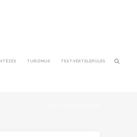
INTÉZÉS
TURIZMUS
TESTVÉRTELEPÜLÉS
Főoldal
>
02-eloterjesztes.pdf