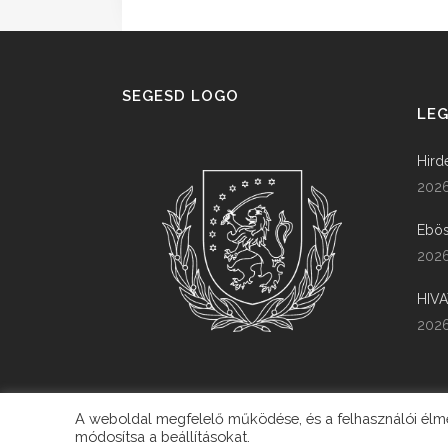
SEGESD LOGO
LEG
Hird
2026
Ebös
2026
HIV
2026
A weboldal megfelelő működése, és a felhasználói élmén
módosítsa a beállításokat.