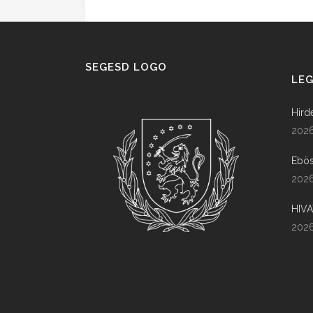
SEGESD LOGO
LEG
Hird
2026
Ebös
2026
HIV
2026