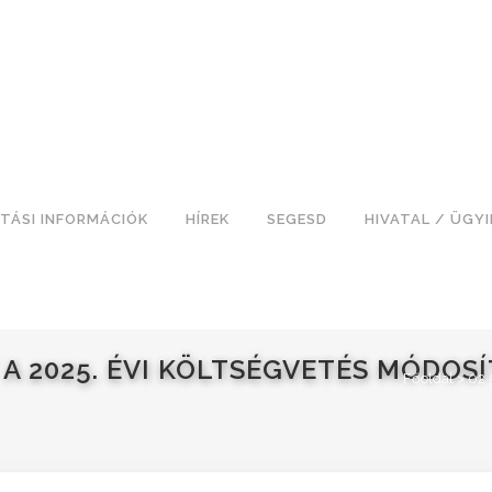
TÁSI INFORMÁCIÓK
HÍREK
SEGESD
HIVATAL / ÜGY
 A 2025. ÉVI KÖLTSÉGVETÉS MÓDOS
Főoldal
>
02 