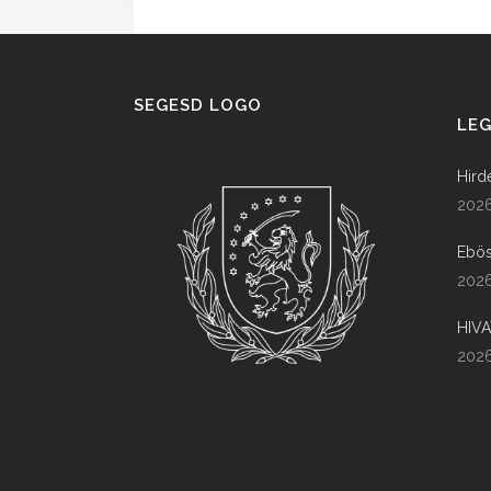
SEGESD LOGO
LEG
Hird
2026
Ebös
2026
HIV
2026