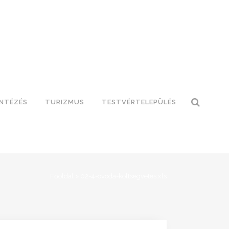
INTÉZÉS
TURIZMUS
TESTVÉRTELEPÜLÉS
Főoldal
>
02-4-ovoda-koltsegvetes.xls