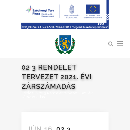
02 3 RENDELET
TERVEZET 2021. ÉVI
ZÁRSZÁMADÁS
Főoldal
>
02 3 Rendelet tervezet 2021. évi
zárszámadás
JÚN 16.
02 3