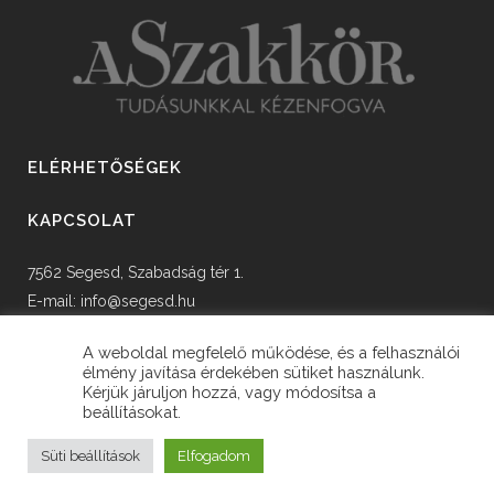
ELÉRHETŐSÉGEK
KAPCSOLAT
7562 Segesd, Szabadság tér 1.
E-mail:
info@segesd.hu
Tel: +36 82 598 002
A weboldal megfelelő működése, és a felhasználói
élmény javítása érdekében sütiket használunk.
Kérjük járuljon hozzá, vagy módosítsa a
beállításokat.
© Copyright Segesd Község Önkormányzata
Süti beállítások
Elfogadom
fejlesztette
iLX RootNET Kft.