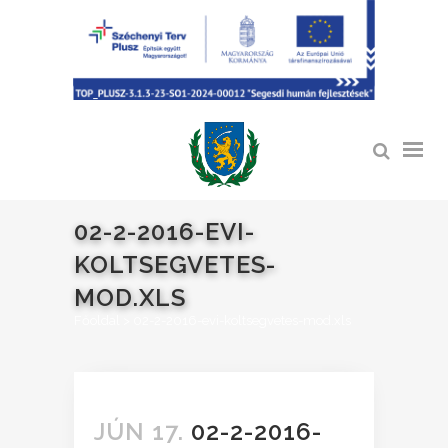
02-2-2016-EVI-
KOLTSEGVETES-
MOD.XLS
Főoldal
>
02-2-2016-evi-koltsegvetes-mod.xls
JÚN 17.
02-2-2016-