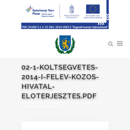
02-1-KOLTSEGVETES-
2014-I-FELEV-KOZOS-
HIVATAL-
ELOTERJESZTES.PDF
Főoldal
>
02-1-koltsegvetes-2014-I-felev-kozos-
hivatal-eloterjesztes.pdf