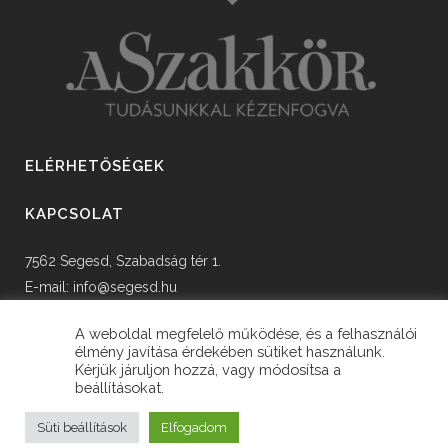
ELÉRHETŐSÉGEK
KAPCSOLAT
7562 Segesd, Szabadság tér 1.
E-mail:
info@segesd.hu
Tel: +36 82 598 002
A weboldal megfelelő működése, és a felhasználói
élmény javítása érdekében sütiket használunk.
Kérjük járuljon hozzá, vagy módosítsa a
beállításokat.
© Copyright Segesd Község Önkormányzata
Süti beállítások
Elfogadom