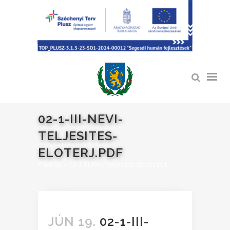
02-1-III-NEVI-
TELJESITES-
ELOTERJ.PDF
Főoldal
>
02-1-III-nevi-teljesites-eloterj.pdf
JÚN 19.
02-1-III-