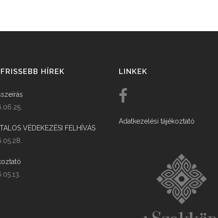
FRISSEBB HÍREK
LINKEK
szeírás
.06.25.
Adatkezelési tájékoztató
ATALOS VÉDEKEZÉSI FELHÍVÁS
.05.28.
koztató
.05.13.