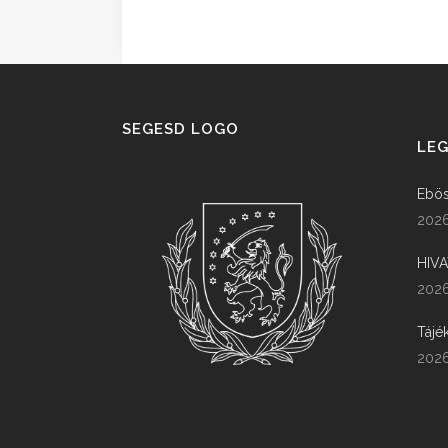
SEGESD LOGO
LEG
Ebös
2026
HIV
2026
Tájé
2026