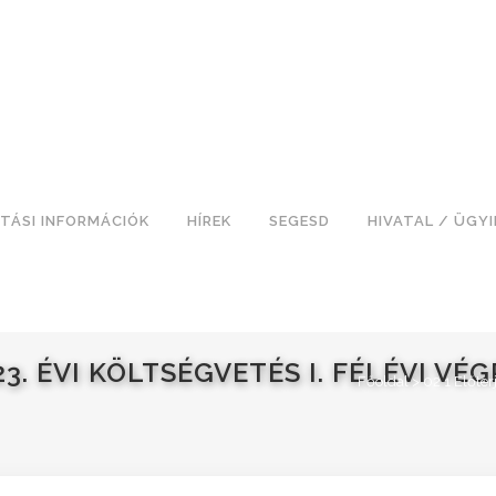
TÁSI INFORMÁCIÓK
HÍREK
SEGESD
HIVATAL / ÜGY
23. ÉVI KÖLTSÉGVETÉS I. FÉLÉVI V
Főoldal
>
02 1 Előter