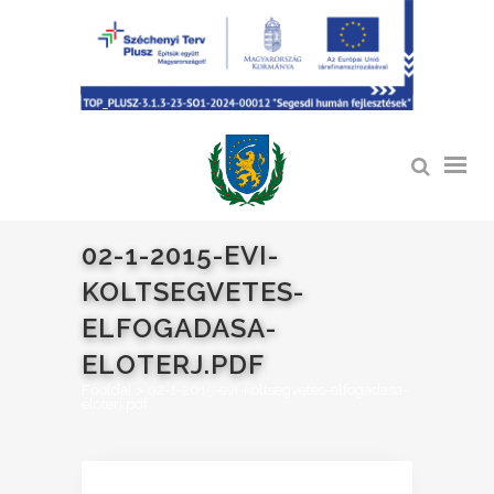
02-1-2015-EVI-
KOLTSEGVETES-
ELFOGADASA-
ELOTERJ.PDF
Főoldal
>
02-1-2015-evi-koltsegvetes-elfogadasa-
eloterj.pdf