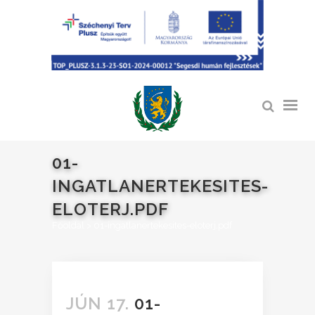
01-
INGATLANERTEKESITES-
ELOTERJ.PDF
Főoldal
>
01-ingatlanertekesites-eloterj.pdf
JÚN 17.
01-