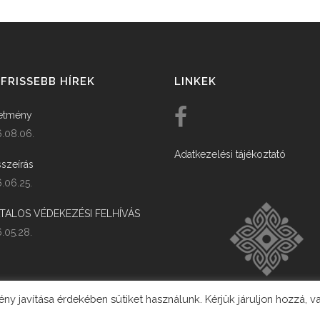
FRISSEBB HÍREK
LINKEK
etmény
.08.06.
Adatkezelési tájékoztató
szeírás
.06.25.
ATALOS VÉDEKEZÉSI FELHÍVÁS
.05.28.
y javítása érdekében sütiket használunk. Kérjük járuljon hozzá, v