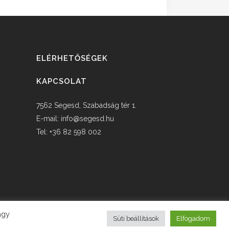
ELÉRHETŐSÉGEK
KAPCSOLAT
7562 Segesd, Szabadság tér 1.
E-mail:
info@segesd.hu
Tel: +36 82 598 002
agy
Süti beállítások
Elfogadom