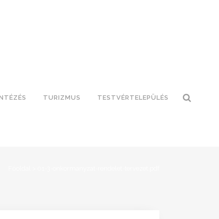
INTÉZÉS
TURIZMUS
TESTVÉRTELEPÜLÉS
Főoldal
>
01-3-onkormanyzat-rendelet-tervezet.pdf