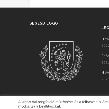
SEGESD LOGO
LEG
Hird
2026
Ebös
2026
HIV
2026
A weboldal megfelelő működése, és a felhasználói élmén
módosítsa a beállításokat.