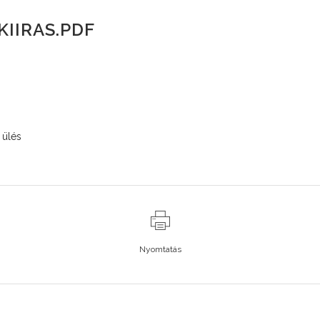
KIIRAS.PDF
i ülés
Nyomtatás