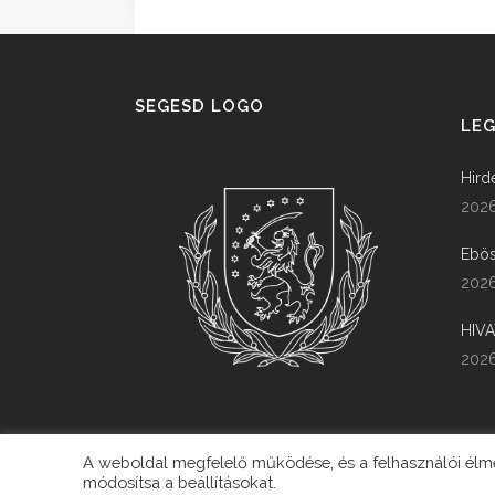
SEGESD LOGO
LEG
Hird
2026
Ebös
2026
HIV
2026
A weboldal megfelelő működése, és a felhasználói élmén
módosítsa a beállításokat.