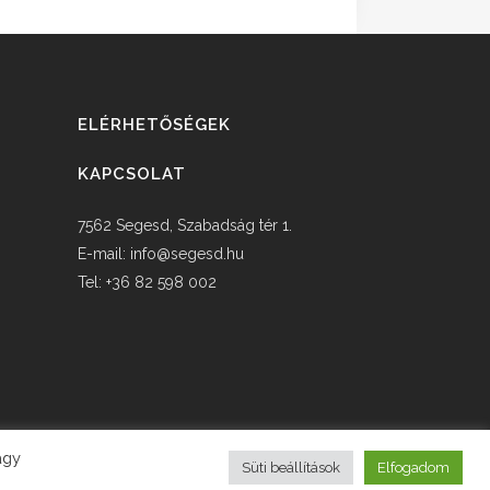
ELÉRHETŐSÉGEK
KAPCSOLAT
7562 Segesd, Szabadság tér 1.
E-mail:
info@segesd.hu
Tel: +36 82 598 002
agy
Süti beállítások
Elfogadom