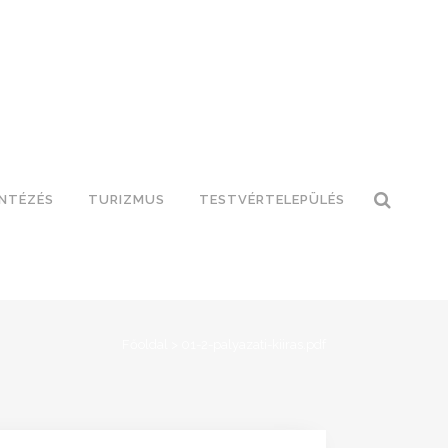
INTÉZÉS
TURIZMUS
TESTVÉRTELEPÜLÉS
Főoldal
>
01-2-palyazati-kiiras.pdf