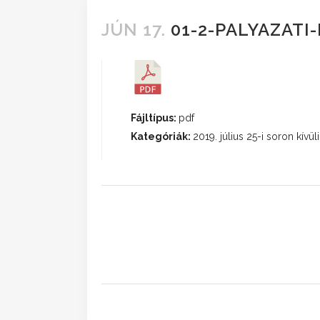
JÚN 17.
01-2-PALYAZATI-
Fájltípus:
pdf
Kategóriák:
2019. július 25-i soron kívül