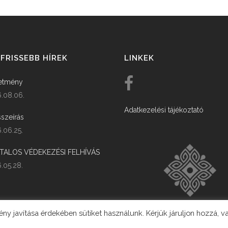
FRISSEBB HÍREK
LINKEK
etmény
.08.06.
Adatkezelési tájékoztató
szeírás
.06.25.
ATALOS VÉDEKEZÉSI FELHÍVÁS
.05.28.
y javítása érdekében sütiket használunk. Kérjük járuljon hozzá, v