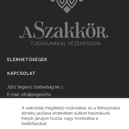
ELÉRHETŐSÉGEK
KAPCSOLAT
7562 Segesd, Szabadság tér 1.
E-mail:
info@segesd.hu
Tel: +36 82 598 002
A weboldal megfelelő működése, és a felhasználói
élmény javítása érdekében sütiket használunk.
Kérjük járuljon hozzá, vagy módosítsa a
beállításokat.