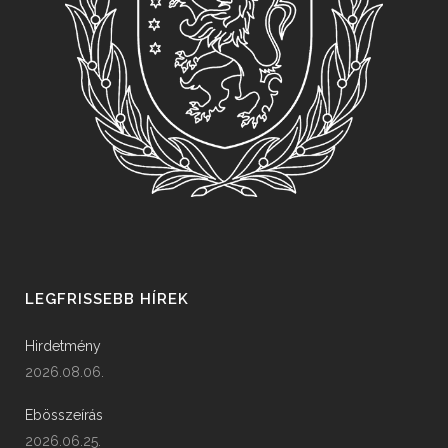
LEGFRISSEBB HÍREK
Hirdetmény
2026.08.06.
Ebösszeírás
2026.06.25.