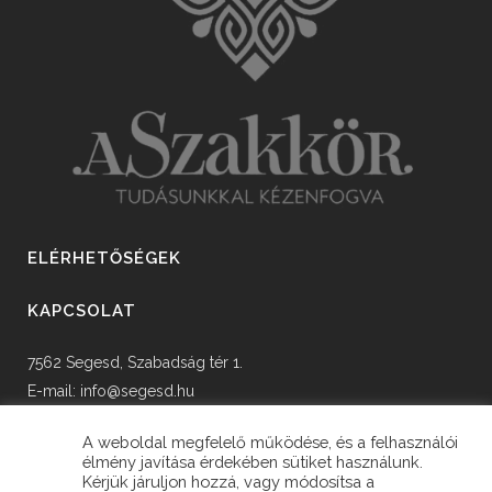
ELÉRHETŐSÉGEK
KAPCSOLAT
7562 Segesd, Szabadság tér 1.
E-mail:
info@segesd.hu
Tel: +36 82 598 002
A weboldal megfelelő működése, és a felhasználói
élmény javítása érdekében sütiket használunk.
Kérjük járuljon hozzá, vagy módosítsa a