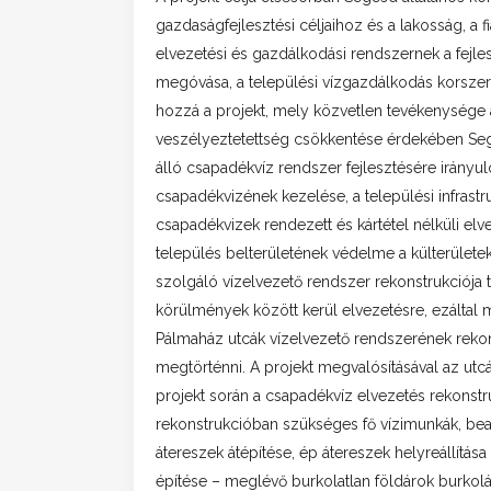
gazdaságfejlesztési céljaihoz és a lakosság, a 
elvezetési és gazdálkodási rendszernek a fejle
megóvása, a települési vízgazdálkodás korszerűs
hozzá a projekt, mely közvetlen tevékenysége a
veszélyeztetettség csökkentése érdekében Sege
álló csapadékvíz rendszer fejlesztésére irányu
csapadékvizének kezelése, a települési infrastr
csapadékvizek rendezett és kártétel nélküli el
település belterületének védelme a külterülete
szolgáló vízelvezető rendszer rekonstrukciója t
körülmények között kerül elvezetésre, ezáltal 
Pálmaház utcák vízelvezető rendszerének rekonst
megtörténni. A projekt megvalósításával az utcá
projekt során a csapadékvíz elvezetés rekonstruk
rekonstrukcióban szükséges fő vízimunkák, beavat
átereszek átépítése, ép átereszek helyreállítása
építése – meglévő burkolatlan földárok burkolá