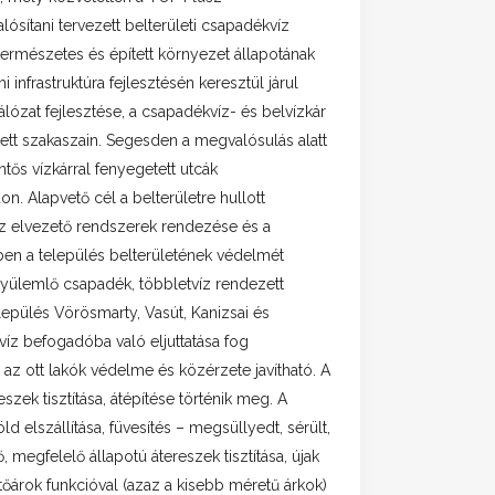
ósítani tervezett belterületi csapadékvíz
természetes és épített környezet állapotának
infrastruktúra fejlesztésén keresztül járul
ózat fejlesztése, a csapadékvíz- és belvízkár
ett szakaszain. Segesden a megvalósulás alatt
tős vízkárral fenyegetett utcák
n. Alapvető cél a belterületre hullott
víz elvezető rendszerek rendezése és a
ében a település belterületének védelmét
lgyülemlő csapadék, többletvíz rendezett
lepülés Vörösmarty, Vasút, Kanizsai és
víz befogadóba való eljuttatása fog
 az ott lakók védelme és közérzete javítható. A
szek tisztítása, átépítése történik meg. A
d elszállítása, füvesítés – megsüllyedt, sérült,
 megfelelő állapotú átereszek tisztítása, újak
őárok funkcióval (azaz a kisebb méretű árkok)