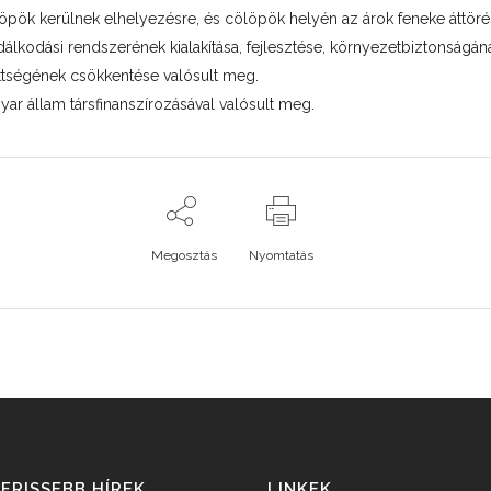
öpök kerülnek elhelyezésre, és cölöpök helyén az árok feneke áttörésr
kodási rendszerének kialakítása, fejlesztése, környezetbiztonságának
tettségének csökkentése valósult meg.
yar állam társfinanszírozásával valósult meg.
Megosztás
Nyomtatás
FRISSEBB HÍREK
LINKEK