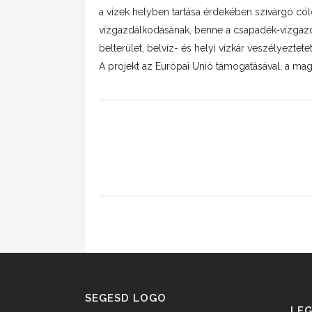
a vizek helyben tartása érdekében szivárgó cöl
vízgazdálkodásának, benne a csapadék-vízgazdál
belterület, belvíz- és helyi vízkár veszélyezte
A projekt az Európai Unió támogatásával, a mag
SEGESD LOGO
LEG