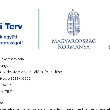
Önkormányzata
ányzat
adékvíz elvezető hálózat fejlesztése II.
21-SO1-2022-00002
000,- Ft
25.09.28.
sa:
rnyezeti állapotának javítása a csapadékvíz rendszer korszerűsítéséve