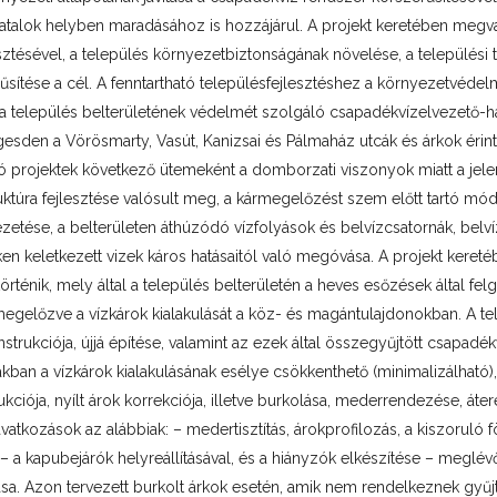
fiatalok helyben maradásához is hozzájárul. A projekt keretében megval
sztésével, a település környezetbiztonságának növelése, a települési 
ítése a cél. A fenntartható településfejlesztéshez a környezetvédelmi 
 település belterületének védelmét szolgáló csapadékvízelvezető-hál
sden a Vörösmarty, Vasút, Kanizsai és Pálmaház utcák és árkok érint
ló projektek következő ütemeként a domborzati viszonyok miatt a jelen
uktúra fejlesztése valósult meg, a kármegelőzést szem előtt tartó módo
vezetése, a belterületen áthúzódó vízfolyások és belvízcsatornák, bel
ken keletkezett vizek káros hatásaitól való megóvása. A projekt keret
örténik, mely által a település belterületén a heves esőzések által fe
megelőzve a vízkárok kialakulását a köz- és magántulajdonokban. A te
rukciója, újjá építése, valamint az ezek által összegyűjtött csapadék
kban a vízkárok kialakulásának esélye csökkenthető (minimalizálható),
ciója, nyílt árok korrekciója, illetve burkolása, mederrendezése, átere
kozások az alábbiak: – medertisztítás, árokprofilozás, a kiszoruló föl
 – a kapubejárók helyreállításával, és a hiányzók elkészítése – meglévő,
sa. Azon tervezett burkolt árkok esetén, amik nem rendelkeznek gyűjt