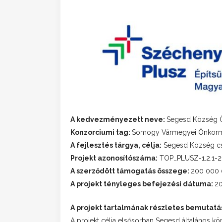
A kedvezményezett neve:
Segesd Község 
Konzorciumi tag:
Somogy Vármegyei Önkorm
A fejlesztés tárgya, célja:
Segesd Község csap
Projekt azonosítószáma:
TOP_PLUSZ-1.2.1-
A szerződött támogatás összege:
200 000 
A projekt tényleges befejezési dátuma:
20
A projekt tartalmának részletes bemutatá
A projekt célja elsősorban Segesd általános kö